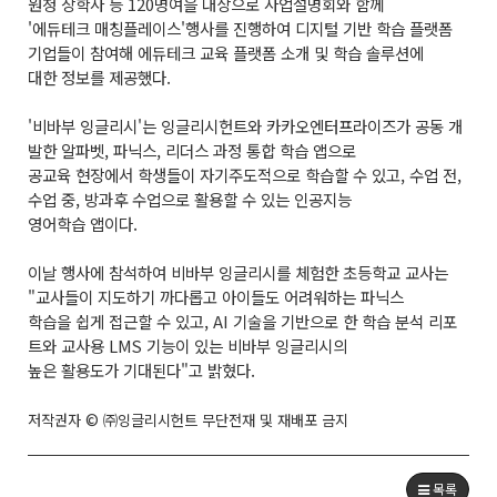
원청 장학사 등 120명여을 대상으로 사업설명회와 함께
'에듀테크 매칭플레이스'행사를 진행하여 디지털 기반 학습 플랫폼
기업들이 참여해 에듀테크 교육 플랫폼 소개 및
학습 솔루션에
대한 정보를 제공했다.
'비바부 잉글리시
'
는 잉글리시헌트와 카카오엔터프라이즈가 공동 개
발한 알파벳, 파닉스, 리더스 과정 통합 학습 앱으로
공교육 현장에서 학생들이 자기주도적으로 학습할 수 있고, 수업 전,
수업 중, 방과후 수업으로 활용할 수 있는 인공지능
영어학습 앱이다.
이날 행사에 참석하여 비바부 잉글리시를 체험한 초등학교 교사는
"교사들이 지도하기 까다롭고 아이들도 어려워하는 파닉스
학습을
쉽게 접근할 수 있고, AI 기술을 기반으로 한 학습 분석 리포
트와 교사용 LMS 기능이 있는 비바부 잉글리시의
높은 활용도가 기대된다"고 밝혔다.
저작권자 © ㈜잉글리시헌트 무단전재 및 재배포 금지
목록