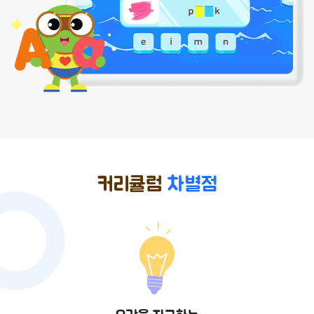
커리큘럼
차별점